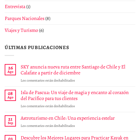
Entrevista
(1)
Parques Nacionales
(8)
Viajes y Turismo
(6)
ÚLTIMAS PUBLICACIONES
SKY anuncia nueva ruta entre Santiago de Chile y El
26
Ago
Calafate a partir de diciembre
en
Los comentarios están deshabilitados
SKY
anuncia
Isla de Pascua: Un viaje de magia y encanto al corazón
08
nueva
Ago
del Pacífico para tus clientes
ruta
en
Los comentarios están deshabilitados
entre
Isla
Santiago
de
Astroturismo en Chile: Una experiencia estelar
de
21
Pascua:
Chile
Sep
en
Los comentarios están deshabilitados
Un
y
Astroturismo
viaje
El
en
Descubre los Mejores Lugares para Practicar Kayak en
03
de
Calafate