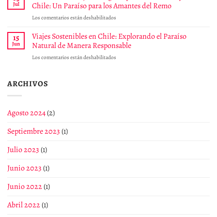
Chile:
Jul
Chile: Un Paraíso para los Amantes del Remo
magia
a
Una
y
partir
en
Los comentarios están deshabilitados
experiencia
encanto
de
Descubre
estelar
al
diciembre
los
Viajes Sostenibles en Chile: Explorando el Paraíso
15
corazón
Mejores
Jun
Natural de Manera Responsable
del
Lugares
Pacífico
en
Los comentarios están deshabilitados
para
para
Viajes
Practicar
tus
Sostenibles
Kayak
clientes
en
ARCHIVOS
en
Chile:
Chile:
Explorando
Un
el
Paraíso
Agosto 2024
(2)
Paraíso
para
Natural
los
Septiembre 2023
(1)
de
Amantes
Manera
del
Responsable
Julio 2023
(1)
Remo
Junio 2023
(1)
Junio 2022
(1)
Abril 2022
(1)