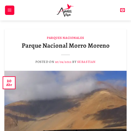
Skip
to
content
PARQUES NACIONALES
Parque Nacional Morro Moreno
POSTED ON
20/04/2022
BY
SEBASTIAN
20
Abr