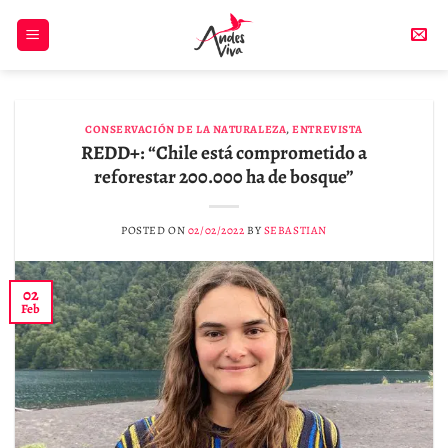
Skip
to
content
CONSERVACIÓN DE LA NATURALEZA
,
ENTREVISTA
REDD+: “Chile está comprometido a
reforestar 200.000 ha de bosque”
POSTED ON
02/02/2022
BY
SEBASTIAN
02
Feb