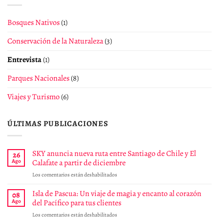
Bosques Nativos
(1)
Conservación de la Naturaleza
(3)
Entrevista
(1)
Parques Nacionales
(8)
Viajes y Turismo
(6)
ÚLTIMAS PUBLICACIONES
SKY anuncia nueva ruta entre Santiago de Chile y El
26
Ago
Calafate a partir de diciembre
en
Los comentarios están deshabilitados
SKY
anuncia
Isla de Pascua: Un viaje de magia y encanto al corazón
08
nueva
Ago
del Pacífico para tus clientes
ruta
en
Los comentarios están deshabilitados
entre