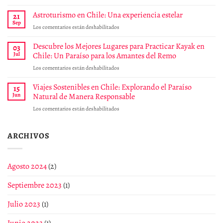
Isla
Santiago
de
Astroturismo en Chile: Una experiencia estelar
de
21
Pascua:
Chile
Sep
en
Los comentarios están deshabilitados
Un
y
Astroturismo
viaje
El
en
Descubre los Mejores Lugares para Practicar Kayak en
03
de
Calafate
Chile:
Jul
Chile: Un Paraíso para los Amantes del Remo
magia
a
Una
y
partir
en
Los comentarios están deshabilitados
experiencia
encanto
de
Descubre
estelar
al
diciembre
los
Viajes Sostenibles en Chile: Explorando el Paraíso
15
corazón
Mejores
Jun
Natural de Manera Responsable
del
Lugares
Pacífico
en
Los comentarios están deshabilitados
para
para
Viajes
Practicar
tus
Sostenibles
Kayak
clientes
en
ARCHIVOS
en
Chile:
Chile:
Explorando
Un
el
Paraíso
Agosto 2024
(2)
Paraíso
para
Natural
los
Septiembre 2023
(1)
de
Amantes
Manera
del
Responsable
Julio 2023
(1)
Remo
Junio 2023
(1)