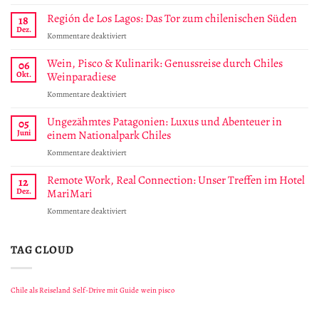
CONAF
verschiebt
Región de Los Lagos: Das Tor zum chilenischen Süden
18
neues
Dez.
für
Kommentare deaktiviert
Eintrittssystem
Región
für
de
Wein, Pisco & Kulinarik: Genussreise durch Chiles
06
Torres
Los
Okt.
Weinparadiese
del
Lagos:
Paine
für
Kommentare deaktiviert
Das
auf
Wein,
Tor
Mai
Pisco
Ungezähmtes Patagonien: Luxus und Abenteuer in
zum
05
2026
&
chilenischen
Juni
einem Nationalpark Chiles
Kulinarik:
Süden
für
Kommentare deaktiviert
Genussreise
Ungezähmtes
durch
Patagonien:
Remote Work, Real Connection: Unser Treffen im Hotel
Chiles
12
Luxus
Weinparadiese
Dez.
MariMari
und
für
Kommentare deaktiviert
Abenteuer
Remote
in
Work,
einem
Real
TAG CLOUD
Nationalpark
Connection:
Chiles
Unser
Treffen
Chile als Reiseland
Self-Drive mit Guide
wein pisco
im
Hotel